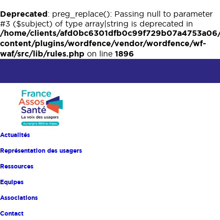
Deprecated
: preg_replace(): Passing null to parameter
#3 ($subject) of type array|string is deprecated in
/home/clients/afd0bc6301dfb0c99f729b07a4753a06
content/plugins/wordfence/vendor/wordfence/wf-
waf/src/lib/rules.php
1896
on line
Actualités
Représentation des usagers
Ressources
Equipes
Associations
Accueil
Actualités
Contact