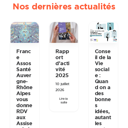
Nos dernières actualités
Rapp
Conse
Franc
ort
il de la
e
d’acti
Vie
Assos
vité
social
Santé
2025
e :
Auver
Quan
gne-
10 juillet
d on a
Rhône
2026
des
Alpes
bonne
vous
Lire la 
suite
s
donne
idées,
RDV
autant
aux
les
Assise