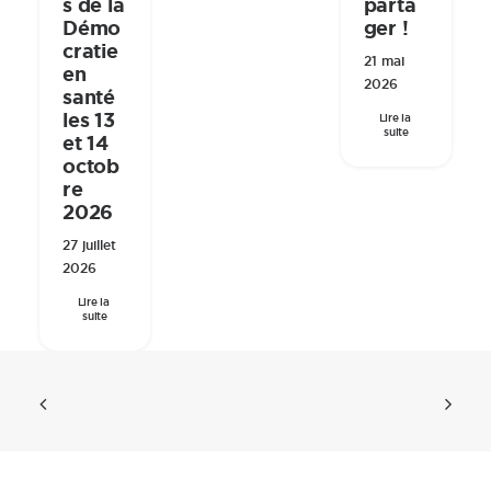
parta
s de la
ger !
Démo
cratie
21 mai
en
2026
santé
les 13
Lire la 
suite
et 14
octob
re
2026
27 juillet
2026
Lire la 
suite