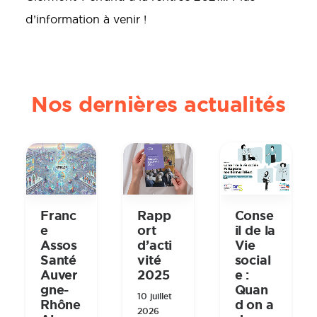
d’information à venir !
Nos dernières actualités
Rapp
Conse
Franc
ort
il de la
e
d’acti
Vie
Assos
vité
social
Santé
2025
e :
Auver
Quan
gne-
10 juillet
d on a
Rhône
2026