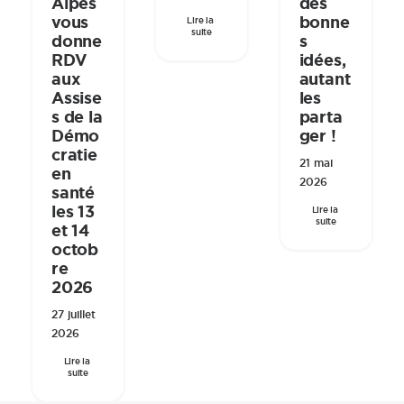
des
Alpes
bonne
vous
Lire la 
suite
s
donne
idées,
RDV
autant
aux
les
Assise
parta
s de la
ger !
Démo
cratie
21 mai
en
2026
santé
les 13
Lire la 
suite
et 14
octob
re
2026
27 juillet
2026
Lire la 
suite