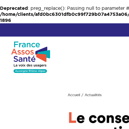
Deprecated
: preg_replace(): Passing null to parameter #
/home/clients/afd0bc6301dfb0c99f729b07a4753a06/w
1896
Accueil
Actualités