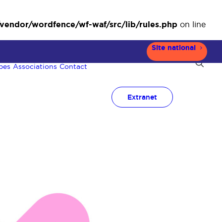
ndor/wordfence/wf-waf/src/lib/rules.php
on line
Site national
pes
Associations
Contact
Extranet