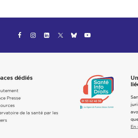
aces dédiés
Un
lié
rutement
San
ce Presse
jur
sources
avo
rvatoire de la santé par les
que
ers
En 